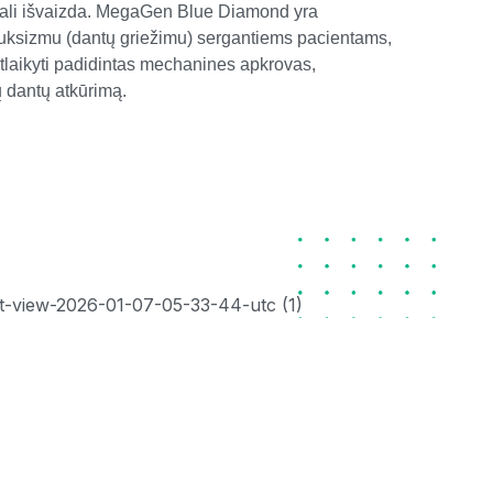
ūrali išvaizda. MegaGen Blue Diamond yra
bruksizmu (dantų griežimu) sergantiems pacientams,
 atlaikyti padidintas mechanines apkrovas,
ų dantų atkūrimą.