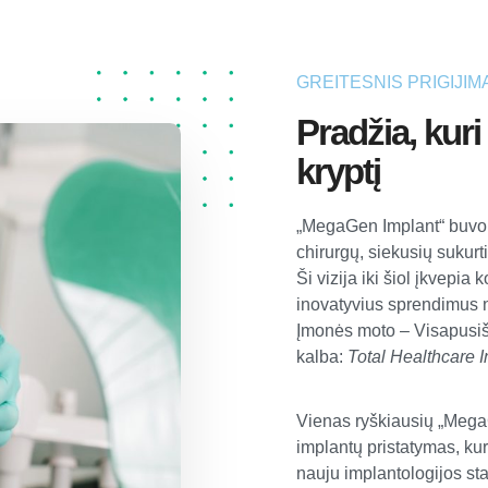
GREITESNIS PRIGIJI
Pradžia, kuri
kryptį
„MegaGen Implant“ buvo 
chirurgų, siekusių sukurt
Ši vizija iki šiol įkvepia
inovatyvius sprendimus n
Įmonės moto – Visapusišk
kalba:
Total Healthcare 
Vienas ryškiausių „MegaG
implantų pristatymas, kuri
nauju implantologijos sta