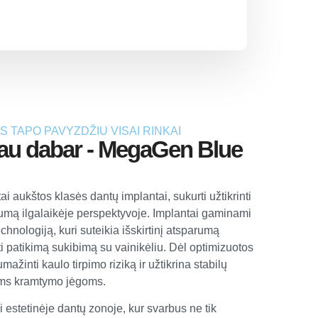
 TAPO PAVYZDŽIU VISAI RINKAI
a jau dabar - MegaGen Blue
aukštos klasės dantų implantai, sukurti užtikrinti
lumą ilgalaikėje perspektyvoje. Implantai gaminami
chnologiją, kuri suteikia išskirtinį atsparumą
ti patikimą sukibimą su vainikėliu. Dėl optimizuotos
žinti kaulo tirpimo riziką ir užtikrina stabilų
ėms kramtymo jėgoms.
 estetinėje dantų zonoje, kur svarbus ne tik