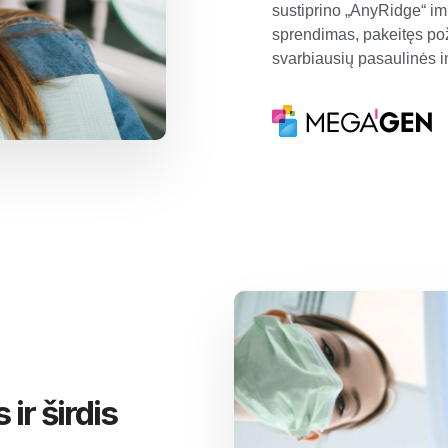
sustiprino „AnyRidge“ im
sprendimas, pakeitęs poži
svarbiausių pasaulinės im
 ir širdis