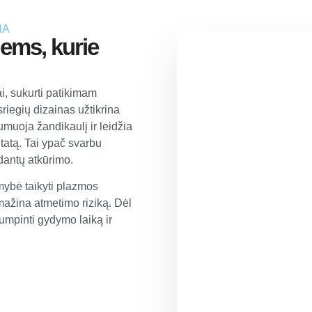
NA
iems, kurie
, sukurti patikimam
riegių dizainas užtikrina
umuoja žandikaulį ir leidžia
tatą. Tai ypač svarbu
dantų atkūrimo.
imybė taikyti plazmos
 mažina atmetimo riziką. Dėl
umpinti gydymo laiką ir