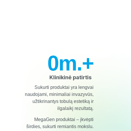
0
m.+
Klinikinė patirtis
Sukurti produktai yra lengvai
naudojami, minimaliai invazyvūs,
užtikrinantys tobulą estetiką ir
ilgalaikį rezultatą.
MegaGen produktai – įkvėpti
širdies, sukurti remiantis mokslu.