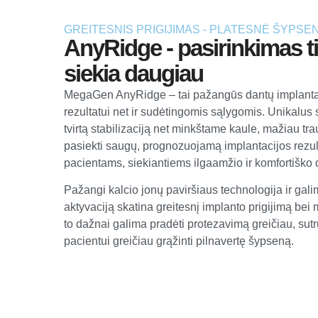
GREITESNIS PRIGIJIMAS - PLATESNĖ ŠYPSE
AnyRidge - pasirinkimas t
siekia daugiau
MegaGen AnyRidge – tai pažangūs dantų implantai
rezultatui net ir sudėtingomis sąlygomis. Unikalus s
tvirtą stabilizaciją net minkštame kaule, mažiau tra
pasiekti saugų, prognozuojamą implantacijos rezul
pacientams, siekiantiems ilgaamžio ir komfortiško 
Pažangi kalcio jonų paviršiaus technologija ir gal
aktyvaciją skatina greitesnį implanto prigijimą bei
to dažnai galima pradėti protezavimą greičiau, sutr
pacientui greičiau grąžinti pilnavertę šypseną.