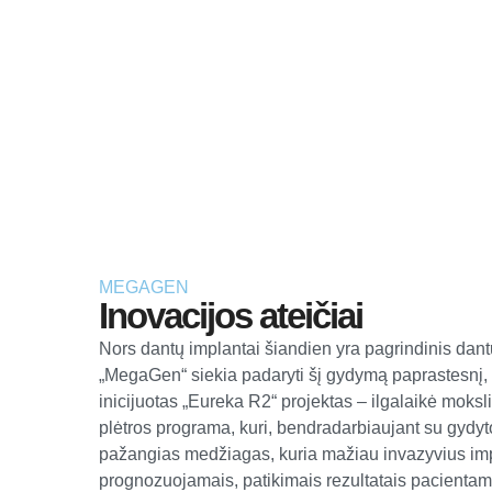
MEGAGEN
Inovacijos ateičiai
Nors dantų implantai šiandien yra pagrindinis dan
„MegaGen“ siekia padaryti šį gydymą paprastesnį, s
inicijuotas „Eureka R2“ projektas – ilgalaikė moksli
plėtros programa, kuri, bendradarbiaujant su gydytoj
pažangias medžiagas, kuria mažiau invazyvius im
prognozuojamais, patikimais rezultatais pacienta