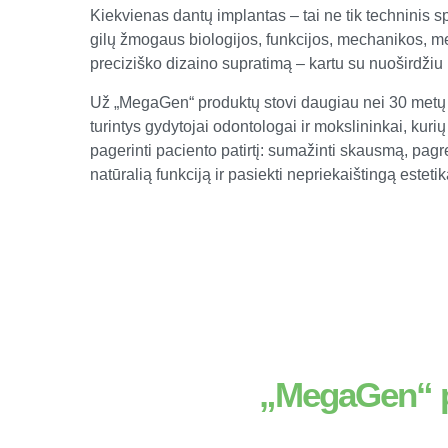
Kiekvienas dantų implantas – tai ne tik techninis 
gilų žmogaus biologijos, funkcijos, mechanikos, m
preciziško dizaino supratimą – kartu su nuoširdžiu
Už „MegaGen“ produktų stovi daugiau nei 30 metų k
turintys gydytojai odontologai ir mokslininkai, kuri
pagerinti paciento patirtį: sumažinti skausmą, pagreit
natūralią funkciją ir pasiekti nepriekaištingą estetik
„MegaGen“ pr