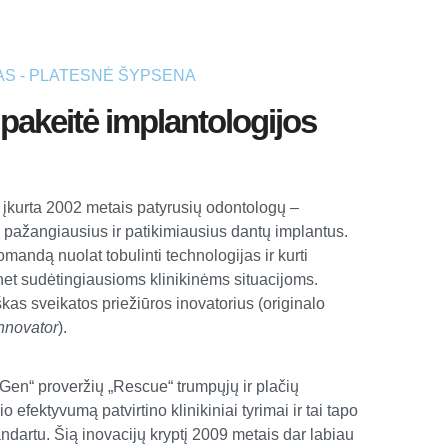
MAS - PLATESNĖ ŠYPSENA
 pakeitė implantologijos
įkurta 2002 metais patyrusių odontologų –
i pažangiausius ir patikimiausius dantų implantus.
 komandą nuolat tobulinti technologijas ir kurti
et sudėtingiausioms klinikinėms situacijoms.
as sveikatos priežiūros inovatorius (originalo
Innovator
).
en“ proveržių „Rescue“ trumpųjų ir plačių
o efektyvumą patvirtino klinikiniai tyrimai ir tai tapo
ndartu. Šią inovacijų kryptį 2009 metais dar labiau