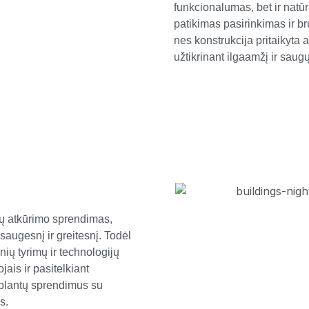
funkcionalumas, bet ir nat
patikimas pasirinkimas ir 
nes konstrukcija pritaikyta
užtikrinant ilgaamžį ir saug
tų atkūrimo sprendimas,
augesnį ir greitesnį. Todėl
nių tyrimų ir technologijų
ais ir pasitelkiant
plantų sprendimus su
ms.