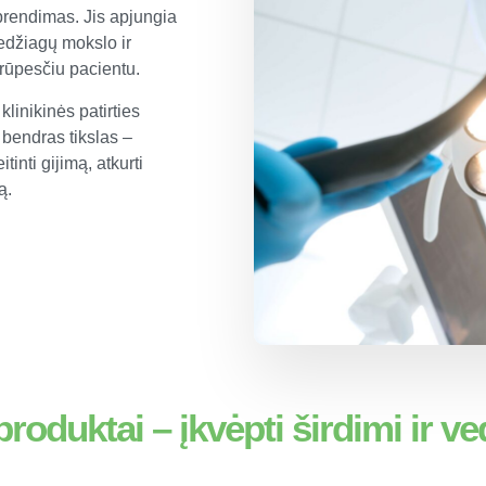
sprendimas. Jis apjungia
edžiagų mokslo ir
 rūpesčiu pacientu.
linikinės patirties
ų bendras tikslas –
inti gijimą, atkurti
ą.
oduktai – įkvėpti širdimi ir v