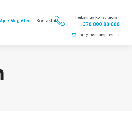
Reikalinga konsultacija?
Apie MegaGen
Kontaktai
+370 800 80 000
info@dantuimplantai.lt
n