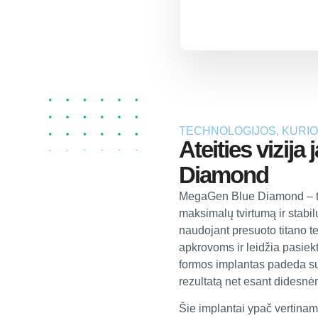
TECHNOLOGIJOS, KURIOS
Ateities vizij
Diamond
MegaGen Blue Diamond – tai 
maksimalų tvirtumą ir stabi
naudojant presuoto titano te
apkrovoms ir leidžia pasiek
formos implantas padeda suma
rezultatą net esant didesn
Šie implantai ypač vertinami