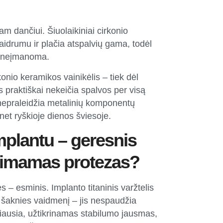
am dančiui. Šiuolaikiniai cirkonio
aidrumu ir plačia atspalvių gama, todėl
eik neįmanoma.
nio keramikos vainikėlis – tiek dėl
is praktiškai nekeičia spalvos per visą
nepraleidžia metalinių komponentų
 net ryškioje dienos šviesoje.
mplantu – geresnis
 išimamas protezas?
s – esminis. Implanto titaninis varžtelis
s šaknies vaidmenį – jis nespaudžia
iausia, užtikrinamas stabilumo jausmas,