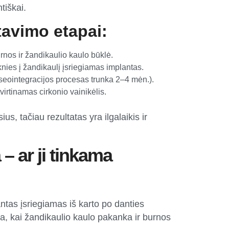
tiškai.
tavimo etapai:
nos ir žandikaulio kaulo būklė.
knies į žandikaulį įsriegiamas implantas.
oseointegracijos procesas trunka 2–4 mėn.).
irtinamas cirkonio vainikėlis.
s, tačiau rezultatas yra ilgalaikis ir
– ar ji tinkama
tas įsriegiamas iš karto po danties
a, kai žandikaulio kaulo pakanka ir burnos