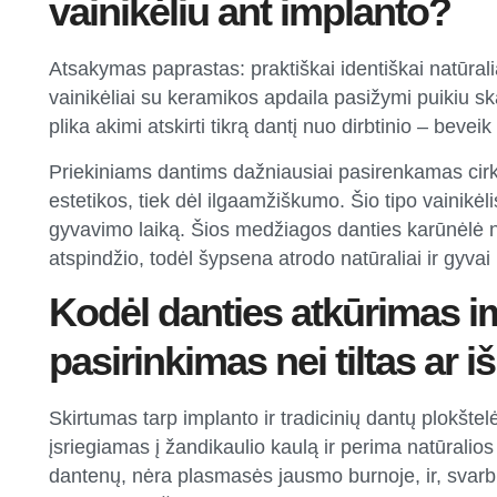
vainikėliu ant implanto?
Atsakymas paprastas: praktiškai identiškai natūrali
vainikėliai su keramikos apdaila pasižymi puikiu sk
plika akimi atskirti tikrą dantį nuo dirbtinio – bev
Priekiniams dantims dažniausiai pasirenkamas cirko
estetikos, tiek dėl ilgaamžiškumo. Šio tipo vainikėl
gyvavimo laiką. Šios medžiagos danties karūnėlė 
atspindžio, todėl šypsena atrodo natūraliai ir gyvai
Kodėl danties atkūrimas i
pasirinkimas nei tiltas ar
Skirtumas tarp implanto ir tradicinių dantų plokštelė
įsriegiamas į žandikaulio kaulą ir perima natūralio
dantenų, nėra plasmasės jausmo burnoje, ir, svarb