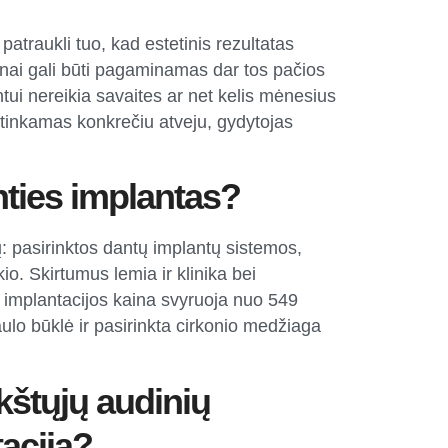
atraukli tuo, kad estetinis rezultatas
žnai gali būti pagaminamas dar tos pačios
ui nereikia savaites ar net kelis mėnesius
s tinkamas konkrečiu atveju, gydytojas
nties implantas?
ų: pasirinktos dantų implantų sistemos,
o. Skirtumus lemia ir klinika bei
 implantacijos kaina svyruoja nuo 549
ulo būklė ir pasirinkta cirkonio medžiaga
kštųjų audinių
aciją?