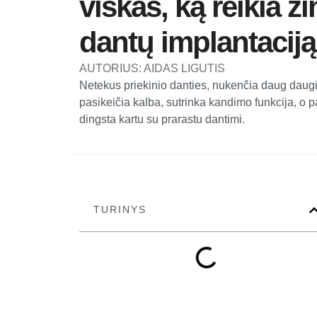
viskas, ką reikia ži
dantų implantaciją
Link Link Link Link Link Link
AUTORIUS: AIDAS LIGUTIS
Netekus priekinio danties, nukenčia daug daug
pasikeičia kalba, sutrinka kandimo funkcija, o p
dingsta kartu su prarastu dantimi.
TURINYS