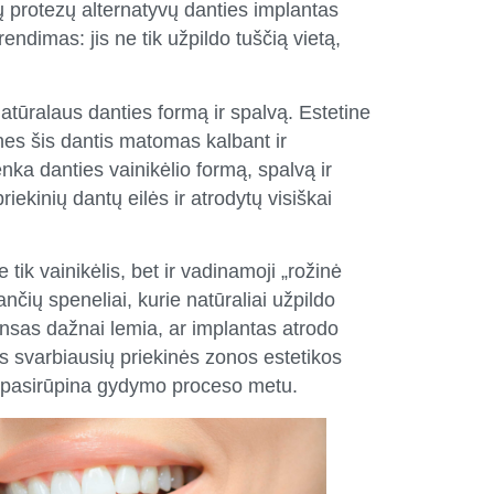
tų protezų alternatyvų danties implantas
ndimas: jis ne tik užpildo tuščią vietą,
 natūralaus danties formą ir spalvą. Estetine
nes šis dantis matomas kalbant ir
enka danties vainikėlio formą, spalvą ir
riekinių dantų eilės ir atrodytų visiškai
tik vainikėlis, bet ir vadinamoji „rožinė
nčių speneliai, kurie natūraliai užpildo
ansas dažnai lemia, ar implantas atrodo
nas svarbiausių priekinės zonos estetikos
i pasirūpina gydymo proceso metu.