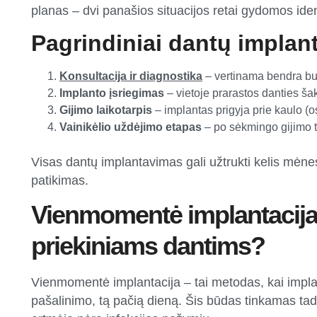
planas – dvi panašios situacijos retai gydomos iden
Pagrindiniai dantų implan
Konsultacija ir diagnostika
– vertinama bendra bur
Implanto įsriegimas
– vietoje prarastos danties ša
Gijimo laikotarpis
– implantas prigyja prie kaulo (
Vainikėlio uždėjimo etapas
– po sėkmingo gijimo tv
Visas dantų implantavimas gali užtrukti kelis mėnesiu
patikimas.
Vienmomentė implantacija 
priekiniams dantims?
Vienmomentė implantacija – tai metodas, kai implan
pašalinimo, tą pačią dieną. Šis būdas tinkamas tad