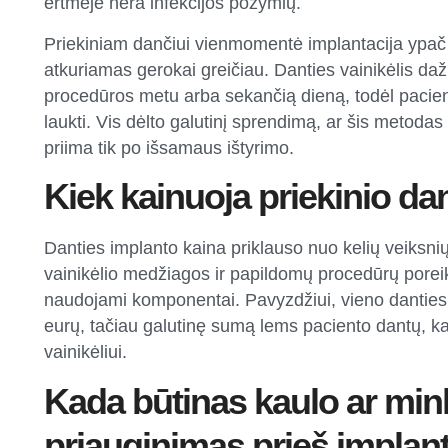
ertmėje nėra infekcijos požymių.
Priekiniam dančiui vienmomentė implantacija ypač p
atkuriamas gerokai greičiau. Danties vainikėlis da
procedūros metu arba sekančią dieną, todėl pacient
laukti. Vis dėlto galutinį sprendimą, ar šis metoda
priima tik po išsamaus ištyrimo.
Kiek kainuoja priekinio da
Danties implanto kaina priklauso nuo kelių veiksni
vainikėlio medžiagos ir papildomų procedūrų poreiki
naudojami komponentai. Pavyzdžiui, vieno danties
eurų, tačiau galutinę sumą lems paciento dantų, ka
vainikėliui.
Kada būtinas kaulo ar min
priauginimas prieš implant