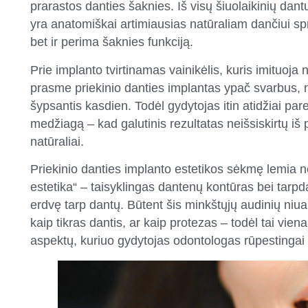
prarastos danties šaknies. Iš visų šiuolaikinių dan
yra anatomiškai artimiausias natūraliam dančiui spre
bet ir perima šaknies funkciją.
Prie implanto tvirtinamas vainikėlis, kuris imituoja
prasme priekinio danties implantas ypač svarbus, 
šypsantis kasdien. Todėl gydytojas itin atidžiai par
medžiagą – kad galutinis rezultatas neišsiskirtų iš p
natūraliai.
Priekinio danties implanto estetikos sėkmę lemia ne 
estetika“ – taisyklingas dantenų kontūras bei tarpda
erdvę tarp dantų. Būtent šis minkštųjų audinių niu
kaip tikras dantis, ar kaip protezas – todėl tai vie
aspektų, kuriuo gydytojas odontologas rūpestinga