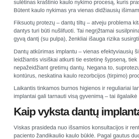
sulėtinas kraštinio kaulo nykimo procesą, kuris pra
Būtent kaulo nykimas yra vienas didžiausių išimam
Fiksuotų protezų – dantų tiltų – atveju problema kita
dantys turi būti nušlifuoti. Tai negrįžtamai susilpnin
gyvą dantį (su pulpa), ženkliai išauga rizika susirg
Dantų atkūrimas implantu – vienas efektyviausių ši
leidžiantis visiškai atkurti tie estetinę šypseną, ti
nepažeidžiant gretimų dantų. Negana to, suprotezu
kontūrus, neskatina kaulo rezorbcijos (tirpimo) pro
Laikantis tinkamos burnos higienos ir reguliariai l
implantai
gali tarnauti visą gyvenimą – tai ilgalaikė
Kaip vyksta dantų implant
Viskas prasideda nuo išsamios konsultacijos ir ren
paciento žandikaulio kaulo būklė. Pagal gautus 