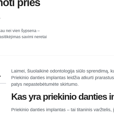
noti prieš
iau nei vien šypsena –
asitikėjimas savimi neretai
Laimei, šiuolaikinė odontologija siūlo sprendimą, ku
Priekinio danties implantas leidžia atkurti prarastu
patys nepastebėtumėte skirtumo.
Kas yra priekinio danties 
Priekinio danties implantas – tai titaninis varžtelis, 