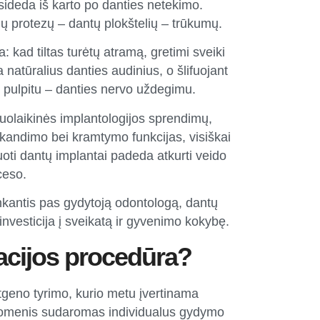
sideda iš karto po danties netekimo.
ų protezų – dantų plokštelių – trūkumų.
: kad tiltas turėtų atramą, gretimi sveiki
a natūralius danties audinius, o šlifuojant
ti pulpitu – danties nervo uždegimu.
uolaikinės implantologijos sprendimų,
ek kandimo bei kramtymo funkcijas, visiškai
oti dantų implantai padeda atkurti veido
ceso.
ankantis pas gydytoją odontologą,
dantų
 investicija į sveikatą ir gyvenimo kokybę.
acijos procedūra?
tgeno tyrimo, kurio metu įvertinama
duomenis sudaromas individualus gydymo